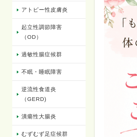
アトピー性皮膚炎
起立性調節障害
（OD）
過敏性腸症候群
不眠・睡眠障害
逆流性食道炎
（GERD)
潰瘍性大腸炎
むずむず足症候群