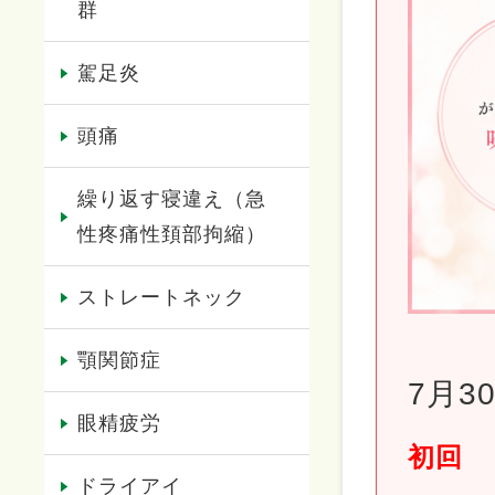
群
駕足炎
頭痛
繰り返す寝違え（急
性疼痛性頚部拘縮）
ストレートネック
顎関節症
7月3
眼精疲労
初回 
ドライアイ