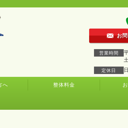
お問
平
営業時間
土
定休日
方へ
整体料金