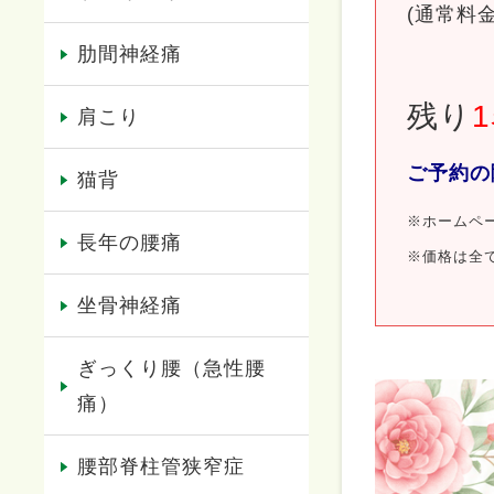
(通常料金
肋間神経痛
残り
1
肩こり
ご予約の
猫背
※ホームペ
長年の腰痛
※価格は全
坐骨神経痛
ぎっくり腰（急性腰
痛）
腰部脊柱管狭窄症