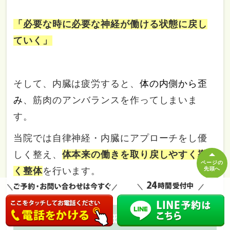
「必要な時に必要な神経が働ける状態に戻し
ていく」
そして、内臓は疲労すると、
体の内側から歪
み
、筋肉のアンバランスを作ってしまいま
す。
当院では自律神経・内臓にアプローチをし優
しく整え、
体本来の働きを取り戻しやすく導
ページの
く整体
を行います。
先頭へ
2,ゆがみ・体液循環を整える