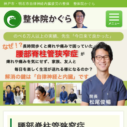
神戸市・明石市自律神経内臓疲労の整体 整体院かぐら
腰部脊柱管狭窄症