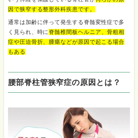
因で狭窄する整形外科疾患です。
通常は加齢に伴って発生する脊髄変性症で多
く見られ、時に
脊髄椎間板ヘルニア、骨粗相
症や圧迫骨折、腫瘍などが原因で起こる場合
もある
腰部脊柱管狭窄症の原因とは？