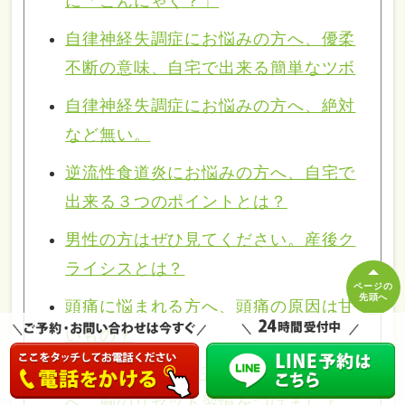
に「こんにゃく？」
自律神経失調症にお悩みの方へ、優柔
不断の意味、自宅で出来る簡単なツボ
自律神経失調症にお悩みの方へ、絶対
など無い。
逆流性食道炎にお悩みの方へ、自宅で
出来る３つのポイントとは？
男性の方はぜひ見てください。産後ク
ライシスとは？
ページの
先頭へ
頭痛に悩まれる方へ、頭痛の原因は甘
いもの？
今、不眠・睡眠障害で悩まれている方
へ、脳のリセット習慣をつけましょ