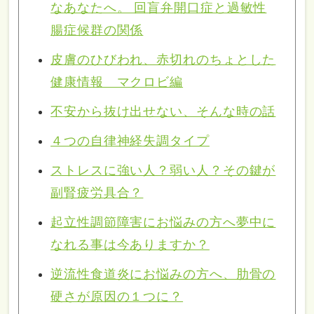
なあなたへ。 回盲弁開口症と過敏性
腸症候群の関係
皮膚のひびわれ、赤切れのちょとした
健康情報 マクロビ編
不安から抜け出せない、そんな時の話
４つの自律神経失調タイプ
ストレスに強い人？弱い人？その鍵が
副腎疲労具合？
起立性調節障害にお悩みの方へ夢中に
なれる事は今ありますか？
逆流性食道炎にお悩みの方へ、肋骨の
硬さが原因の１つに？