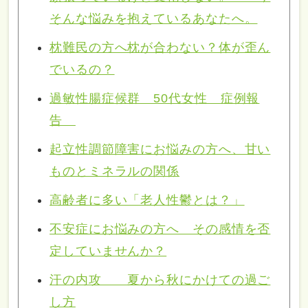
そんな悩みを抱えているあなたへ。
枕難民の方へ枕が合わない？体が歪ん
でいるの？
過敏性腸症候群 50代女性 症例報
告
起立性調節障害にお悩みの方へ、甘い
ものとミネラルの関係
高齢者に多い「老人性鬱とは？」
不安症にお悩みの方へ その感情を否
定していませんか？
汗の内攻 夏から秋にかけての過ご
し方