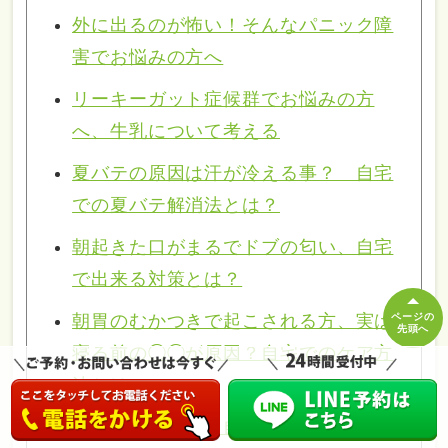
外に出るのが怖い！そんなパニック障
害でお悩みの方へ
リーキーガット症候群でお悩みの方
へ、牛乳について考える
夏バテの原因は汗が冷える事？ 自宅
での夏バテ解消法とは？
朝起きた口がまるでドブの匂い、自宅
で出来る対策とは？
朝胃のむかつきで起こされる方、実は
ページの
先頭へ
寝る前の◯◯が原因？自宅でのケア方
法とは。
深呼吸で健康に？自宅で出来る３つの