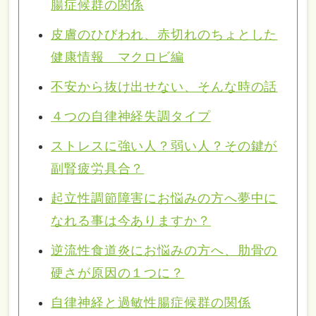
腸症候群の関係
皮膚のひびわれ、赤切れのちょとした
健康情報 マクロビ編
不安から抜け出せない、そんな時の話
４つの自律神経失調タイプ
ストレスに強い人？弱い人？その鍵が
副腎疲労具合？
起立性調節障害にお悩みの方へ夢中に
なれる事は今ありますか？
逆流性食道炎にお悩みの方へ、肋骨の
硬さが原因の１つに？
自律神経と過敏性腸症候群の関係