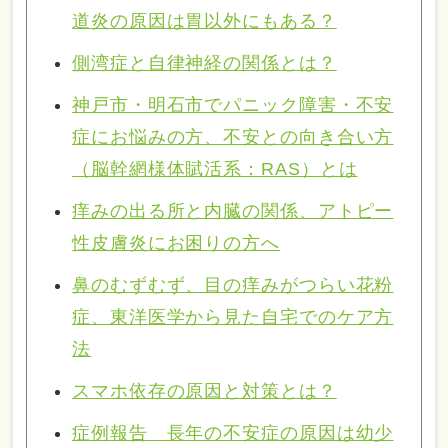
道炎の原因は胃以外にもある？
側湾症と自律神経の関係とは？
神戸市・明石市でパニック障害・不安
症にお悩みの方、不安との向き合い方
（脳幹網様体賦活系：RAS）とは
痒みの出る所と内臓の関係、アトピー
性皮膚炎にお困りの方へ
鼻のむずむず、目の痒みがつらい花粉
症、東洋医学から見た自宅でのケア方
法
スマホ依存の原因と対策とは？
症例報告 長年の不安症の原因は幼少