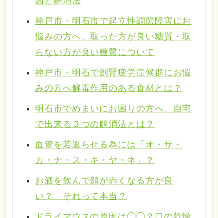
因と解消法
神戸市・明石市で起立性調節障害にお
悩みの方へ、取った方が良い糖質・取
らない方が良い糖質について
神戸市・明石で副腎疲労症候群にお悩
みの方へ解毒作用のある食材とは？
明石市でめまいにお困りの方へ、自宅
で出来る３つの解消法とは？
血管を若返らせる為には「オ・サ・
カ・ナ・ス・キ・ヤ・ネ」？
お酒を飲んで顔が赤くなる方が良
い？ それって本当？
ドライマウスの原因は◯◯？口の乾燥