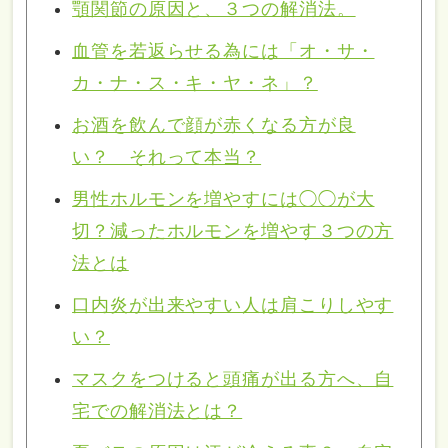
顎関節の原因と、３つの解消法。
血管を若返らせる為には「オ・サ・
カ・ナ・ス・キ・ヤ・ネ」？
お酒を飲んで顔が赤くなる方が良
い？ それって本当？
男性ホルモンを増やすには◯◯が大
切？減ったホルモンを増やす３つの方
法とは
口内炎が出来やすい人は肩こりしやす
い？
マスクをつけると頭痛が出る方へ、自
宅での解消法とは？