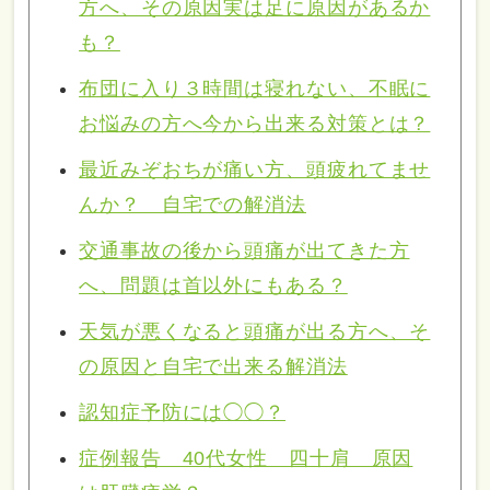
方へ、その原因実は足に原因があるか
も？
布団に入り３時間は寝れない、不眠に
お悩みの方へ今から出来る対策とは？
最近みぞおちが痛い方、頭疲れてませ
んか？ 自宅での解消法
交通事故の後から頭痛が出てきた方
へ、問題は首以外にもある？
天気が悪くなると頭痛が出る方へ、そ
の原因と自宅で出来る解消法
認知症予防には◯◯？
症例報告 40代女性 四十肩 原因