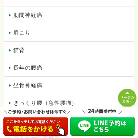
肋間神経痛
肩こり
猫背
長年の腰痛
坐骨神経痛
ページの
先頭へ
ぎっくり腰（急性腰痛）
腰部脊柱管狭窄症