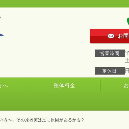
お問
平
営業時間
土
定休日
方へ
整体料金
みの方へ、その原因実は足に原因があるかも？