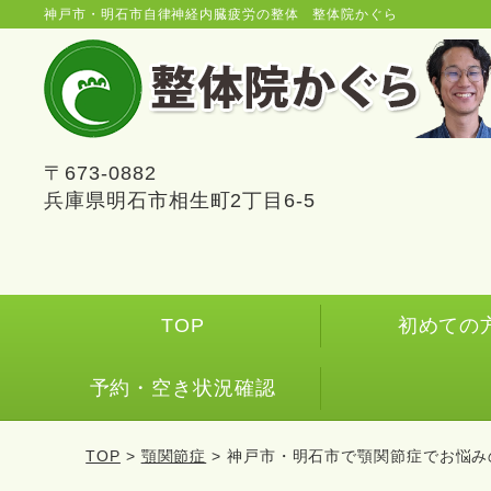
神戸市・明石市自律神経内臓疲労の整体 整体院かぐら
〒673-0882
兵庫県明石市相生町2丁目6-5
TOP
初めての
予約・空き状況確認
TOP
>
顎関節症
> 神戸市・明石市で顎関節症でお悩