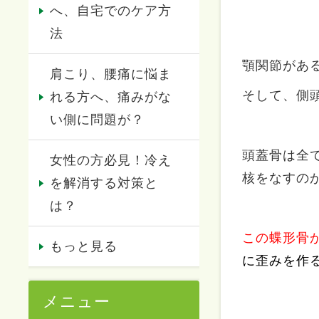
へ、自宅でのケア方
法
顎関節があ
肩こり、腰痛に悩ま
そして、側
れる方へ、痛みがな
い側に問題が？
頭蓋骨は全
女性の方必見！冷え
核をなすの
を解消する対策と
は？
この蝶形骨
もっと見る
に歪みを作
メニュー