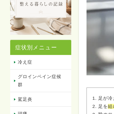
症状別メニュー
冷え症
グロインペイン症候
群
足が冷
駕足炎
足を
組
頭痛