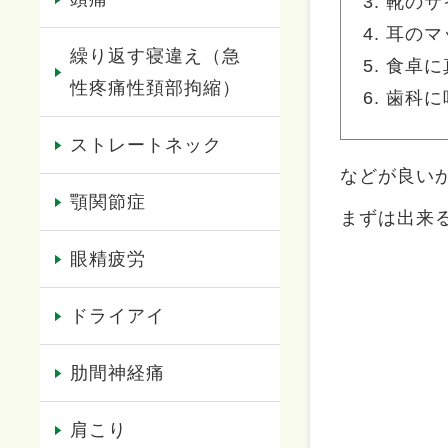
靴のサ
耳のマ
繰り返す寝違え（急
食卓に
性疼痛性頚部拘縮）
歯科に
ストレートネック
などが良い
顎関節症
まずは出来
眼精疲労
ドライアイ
肋間神経痛
肩こり