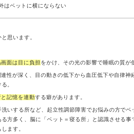
外はベットに横にならない
かと思います。
晶画面は目に負担
をかけ、その光の影響で睡眠の質が
は関連性が深く、目の動きの低下から血圧低下や自律神
ける。
所と記憶を連動
する癖があります。
手洗いする所など、起立性調節障害でお悩みの方でベ
ある方多く、脳に「ベット＝寝る所」と認識させる事
もします。