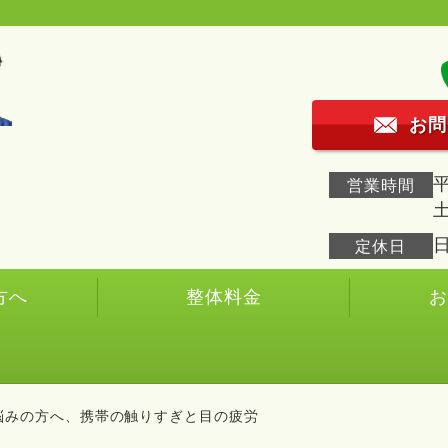
お問
平
営業時間
土
定休日
方へ
整体料金
悩みの方へ、携帯の触りすぎと目の疲労