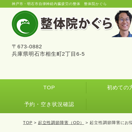
神戸市・明石市自律神経内臓疲労の整体 整体院かぐら
〒673-0882
兵庫県明石市相生町2丁目6-5
TOP
初めての
予約・空き状況確認
TOP
>
起立性調節障害（OD）
> 起立性調節障害にお