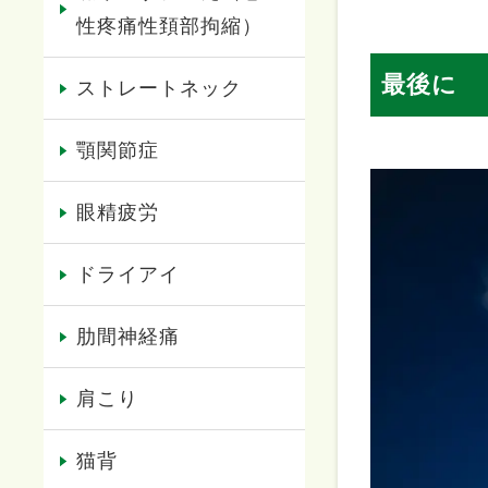
性疼痛性頚部拘縮）
最後に
ストレートネック
顎関節症
眼精疲労
ドライアイ
肋間神経痛
肩こり
猫背