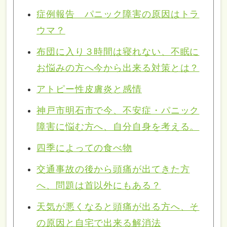
症例報告 パニック障害の原因はトラ
ウマ？
布団に入り３時間は寝れない、不眠に
お悩みの方へ今から出来る対策とは？
アトピー性皮膚炎と感情
神戸市明石市で今、不安症・パニック
障害に悩む方へ、自分自身を考える。
四季によっての食べ物
交通事故の後から頭痛が出てきた方
へ、問題は首以外にもある？
天気が悪くなると頭痛が出る方へ、そ
の原因と自宅で出来る解消法