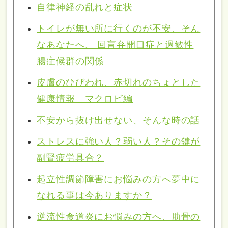
自律神経の乱れと症状
トイレが無い所に行くのが不安、そん
なあなたへ。 回盲弁開口症と過敏性
腸症候群の関係
皮膚のひびわれ、赤切れのちょとした
健康情報 マクロビ編
不安から抜け出せない、そんな時の話
ストレスに強い人？弱い人？その鍵が
副腎疲労具合？
起立性調節障害にお悩みの方へ夢中に
なれる事は今ありますか？
逆流性食道炎にお悩みの方へ、肋骨の