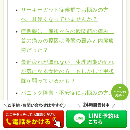
リーキーガット症候群でお悩みの方
へ、耳硬くなっていませんか？
症例報告 産後からの股関節の痛み、
首の痛みの原因は骨盤の歪みと内臓疲
労だった？
最近疲れが取れない、生理周期の乱れ
が気になる女性の方、もしかして甲状
腺が弱っているかも？
パニック障害・不安症にお悩みの方、
ページの
先頭へ
自宅でのケア方法
朝起きると頭痛が出る。そんなお悩み
の方へ自宅で出来る解消法とは？