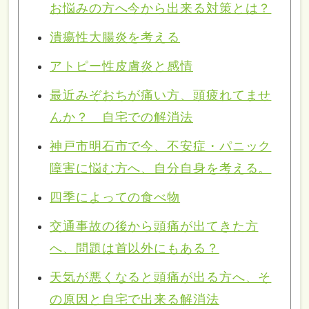
お悩みの方へ今から出来る対策とは？
潰瘍性大腸炎を考える
アトピー性皮膚炎と感情
最近みぞおちが痛い方、頭疲れてませ
んか？ 自宅での解消法
神戸市明石市で今、不安症・パニック
障害に悩む方へ、自分自身を考える。
四季によっての食べ物
交通事故の後から頭痛が出てきた方
へ、問題は首以外にもある？
天気が悪くなると頭痛が出る方へ、そ
の原因と自宅で出来る解消法