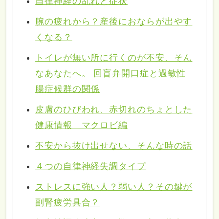
自律神経の乱れと症状
腕の疲れから？産後におならが出やす
くなる？
トイレが無い所に行くのが不安、そん
なあなたへ。 回盲弁開口症と過敏性
腸症候群の関係
皮膚のひびわれ、赤切れのちょとした
健康情報 マクロビ編
不安から抜け出せない、そんな時の話
４つの自律神経失調タイプ
ストレスに強い人？弱い人？その鍵が
副腎疲労具合？