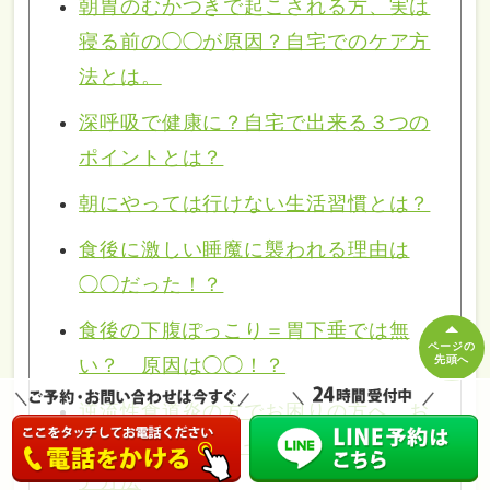
朝胃のむかつきで起こされる方、実は
寝る前の◯◯が原因？自宅でのケア方
法とは。
深呼吸で健康に？自宅で出来る３つの
ポイントとは？
朝にやっては行けない生活習慣とは？
食後に激しい睡魔に襲われる理由は
◯◯だった！？
食後の下腹ぽっこり＝胃下垂では無
ページの
先頭へ
い？ 原因は◯◯！？
逆流性食道炎の方でお困りの方へ、お
酒のみ過ぎていませんか？自宅でのケ
ア方法