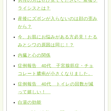
男性の方はぜひ見てください。産後ク
ライシスとは？
産後にズボンが入らないのは顔の歪み
から？
今、お肌にお悩みがある方必見！たる
みとシワの原因は同じ！？
内臓と心の関係
症例報告 40代 子宮腺筋症・チョ
コレート膿疱が小さくなりました。
症例報告 40代 トイレの回数が減
って嬉しい！
白湯の効能