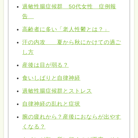
過敏性腸症候群 50代女性 症例報
告
高齢者に多い「老人性鬱とは？」
汗の内攻 夏から秋にかけての過ご
し方
産後は目が弱る？
食いしばりと自律神経
過敏性腸症候群とストレス
自律神経の乱れと症状
腕の疲れから？産後におならが出やす
くなる？