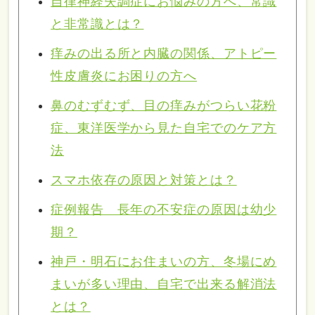
自律神経失調症にお悩みの方へ、常識
と非常識とは？
痒みの出る所と内臓の関係、アトピー
性皮膚炎にお困りの方へ
鼻のむずむず、目の痒みがつらい花粉
症、東洋医学から見た自宅でのケア方
法
スマホ依存の原因と対策とは？
症例報告 長年の不安症の原因は幼少
期？
神戸・明石にお住まいの方、冬場にめ
まいが多い理由、自宅で出来る解消法
とは？