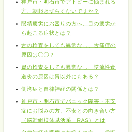
神戸市・明石市でアトピーに悩まれる
方、朝起きずらくないですか？
眼精疲労にお困りの方へ、目の疲労か
ら起こる症状とは？
舌の検査をしても異常なし、舌痛症の
原因は◯◯？
胃の検査をしても異常なし、逆流性食
道炎の原因は胃以外にもある？
側湾症と自律神経の関係とは？
神戸市・明石市でパニック障害・不安
症にお悩みの方、不安との向き合い方
（脳幹網様体賦活系：RAS）とは