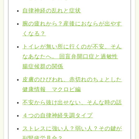
自律神経の乱れと症状
腕の疲れから？産後におならが出やす
くなる？
トイレが無い所に行くのが不安、そん
なあなたへ。 回盲弁開口症と過敏性
腸症候群の関係
皮膚のひびわれ、赤切れのちょとした
健康情報 マクロビ編
不安から抜け出せない、そんな時の話
４つの自律神経失調タイプ
ストレスに強い人？弱い人？その鍵が
副腎疲労具合？