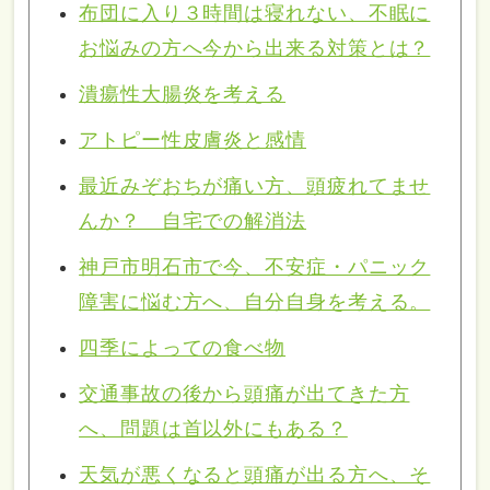
布団に入り３時間は寝れない、不眠に
お悩みの方へ今から出来る対策とは？
潰瘍性大腸炎を考える
アトピー性皮膚炎と感情
最近みぞおちが痛い方、頭疲れてませ
んか？ 自宅での解消法
神戸市明石市で今、不安症・パニック
障害に悩む方へ、自分自身を考える。
四季によっての食べ物
交通事故の後から頭痛が出てきた方
へ、問題は首以外にもある？
天気が悪くなると頭痛が出る方へ、そ