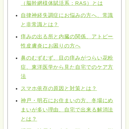
（脳幹網様体賦活系：RAS）とは
自律神経失調症にお悩みの方へ、常識
と非常識とは？
痒みの出る所と内臓の関係、アトピー
性皮膚炎にお困りの方へ
鼻のむずむず、目の痒みがつらい花粉
症、東洋医学から見た自宅でのケア方
法
スマホ依存の原因と対策とは？
神戸・明石にお住まいの方、冬場にめ
まいが多い理由、自宅で出来る解消法
とは？