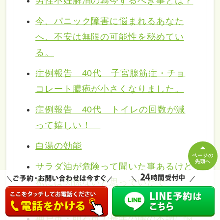
男性不妊解消の為今するべき事とは？
今、パニック障害に悩まれるあなた
へ、不安は無限の可能性を秘めてい
る。
症例報告 40代 子宮腺筋症・チョ
コレート膿疱が小さくなりました。
症例報告 40代 トイレの回数が減
って嬉しい！
白湯の効能
ページの
先頭へ
サラダ油が危険って聞いた事あるけど
私には関係ないと思っていたで
も・・・
神戸市・明石市で長年の腰の不調に悩