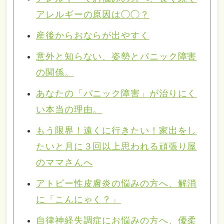
アレルギーの原因は◯◯？
産後からおならが出やすく
意外と知らない、姿勢とパニック障害
の関係。
あなたの「パニック障害」が治りにく
い本当の理由。
もう限界！遠くに行きたい！家出をし
たいと月に３回以上思われる頑張り屋
のママさんへ
アトピー性皮膚炎の悩みの方へ、解消
に「こんにゃく？」
自律神経失調症にお悩みの方へ、優柔