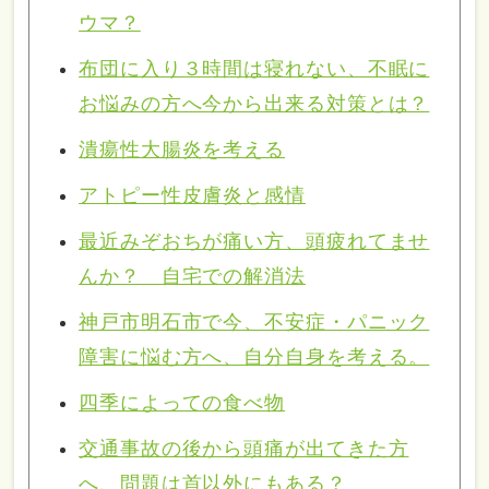
ウマ？
布団に入り３時間は寝れない、不眠に
お悩みの方へ今から出来る対策とは？
潰瘍性大腸炎を考える
アトピー性皮膚炎と感情
最近みぞおちが痛い方、頭疲れてませ
んか？ 自宅での解消法
神戸市明石市で今、不安症・パニック
障害に悩む方へ、自分自身を考える。
四季によっての食べ物
交通事故の後から頭痛が出てきた方
へ、問題は首以外にもある？