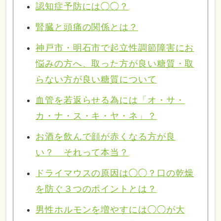
認知症予防には◯◯？
腎臓と頭痛の関係とは？
神戸市・明石市で起立性調節障害にお
悩みの方へ、取った方が良い糖質・取
らない方が良い糖質について
血管を若返らせる為には「オ・サ・
カ・ナ・ス・キ・ヤ・ネ」？
お酒を飲んで顔が赤くなる方が良
い？ それって本当？
ドライマウスの原因は◯◯？口の乾燥
を防ぐ３つのポイントとは？
男性ホルモンを増やすには◯◯が大