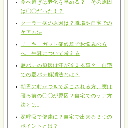
食べ過ぎは老化を早める？ その原因
は◯◯だった！？
クーラー病の原因は？職場や自宅での
ケア方法
リーキーガット症候群でお悩みの方
へ、牛乳について考える
夏バテの原因は汗が冷える事？ 自宅
での夏バテ解消法とは？
朝胃のむかつきで起こされる方、実は
寝る前の◯◯が原因？自宅でのケア方
法とは。
深呼吸で健康に？自宅で出来る３つの
ポイントとは？