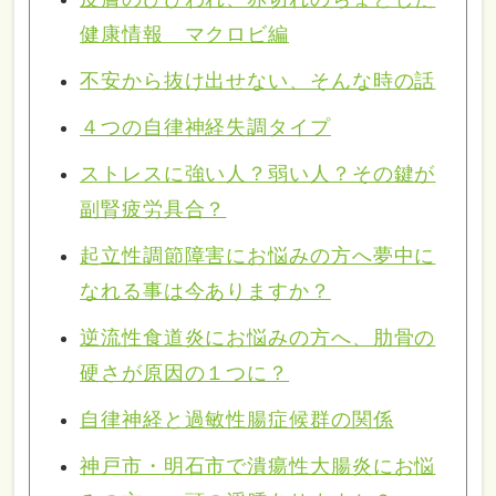
健康情報 マクロビ編
不安から抜け出せない、そんな時の話
４つの自律神経失調タイプ
ストレスに強い人？弱い人？その鍵が
副腎疲労具合？
起立性調節障害にお悩みの方へ夢中に
なれる事は今ありますか？
逆流性食道炎にお悩みの方へ、肋骨の
硬さが原因の１つに？
自律神経と過敏性腸症候群の関係
神戸市・明石市で潰瘍性大腸炎にお悩