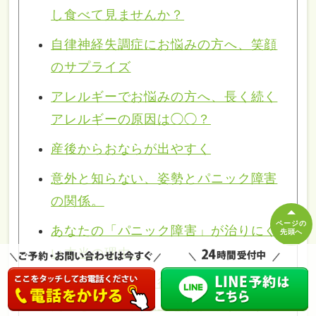
し食べて見ませんか？
自律神経失調症にお悩みの方へ、笑顔
のサプライズ
アレルギーでお悩みの方へ、長く続く
アレルギーの原因は◯◯？
産後からおならが出やすく
意外と知らない、姿勢とパニック障害
の関係。
ページの
あなたの「パニック障害」が治りにく
先頭へ
い本当の理由。
もう限界！遠くに行きたい！家出をし
たいと月に３回以上思われる頑張り屋