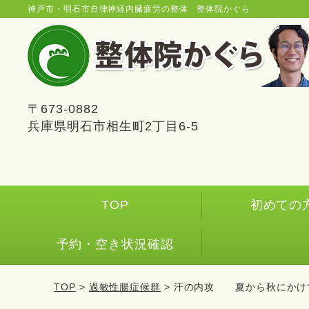
神戸市・明石市自律神経内臓疲労の整体 整体院かぐら
〒673-0882
兵庫県明石市相生町2丁目6-5
TOP
初めての
予約・空き状況確認
TOP
>
過敏性腸症候群
> 汗の内攻 夏から秋にかけ