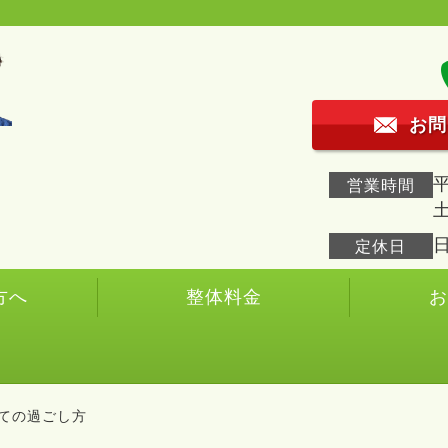
お問
平
営業時間
土
定休日
方へ
整体料金
ての過ごし方