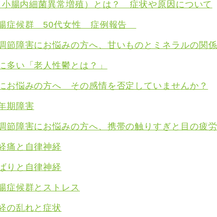
O（小腸内細菌異常増殖）とは？ 症状や原因について
腸症候群 50代女性 症例報告
調節障害にお悩みの方へ、甘いものとミネラルの関
に多い「老人性鬱とは？」
にお悩みの方へ その感情を否定していませんか？
年期障害
調節障害にお悩みの方へ、携帯の触りすぎと目の疲
経痛と自律神経
ばりと自律神経
腸症候群とストレス
経の乱れと症状