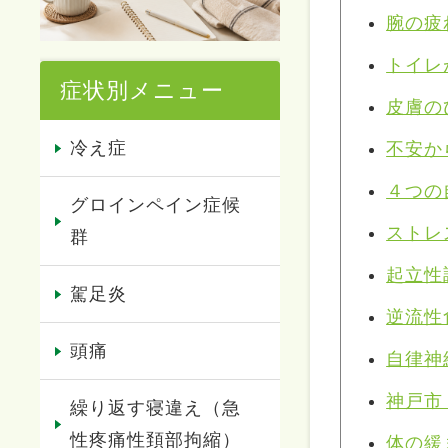
腕の疲
トイレ
症状別メニュー
皮膚の
冷え症
不安か
４つの
グロインペイン症候
ストレ
群
起立性
駕足炎
逆流性
頭痛
自律神
神戸市
繰り返す寝違え（急
性疼痛性頚部拘縮）
体の緩