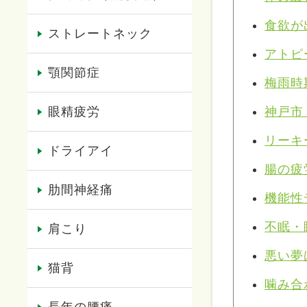
食欲が
ストレートネック
アトピ
顎関節症
梅雨時
神戸市
眼精疲労
リーキ
ドライアイ
腸の疲
肋間神経痛
機能性
不眠・
肩こり
悪い夢
猫背
噛み合