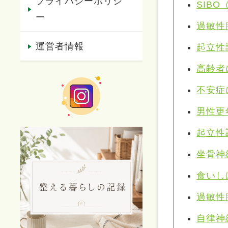
プライバシーポリシ
SIB
ー
過敏性
運営者情報
起立性
高齢者
不安症
男性更
起立性
坐骨神
食いし
過敏性
自律神