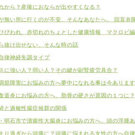
れから？産後におならが出やすくなる？
が無い所に行くのが不安、そんなあなたへ。 回盲弁
ひびわれ、赤切れのちょとした健康情報 マクロビ
ら抜け出せない、そんな時の話
自律神経失調タイプ
スに強い人？弱い人？その鍵が副腎疲労具合？
調節障害にお悩みの方へ夢中になれる事は今ありま
食道炎にお悩みの方へ、肋骨の硬さが原因の１つに
経と過敏性腸症候群の関係
・明石市で潰瘍性大腸炎にお悩みの方へ、頭の浮腫
まり過ぎから頭痛に？頭痛に悩まれる女性の方へ自