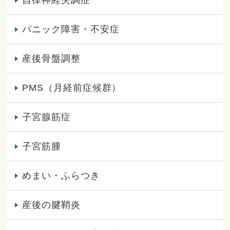
パニック障害・不安症
産後骨盤調整
PMS（月経前症候群）
子宮腺筋症
子宮筋腫
めまい・ふらつき
産後の腱鞘炎